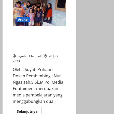
yang
Menarik
dan
Efektif
dengan
Artikel
Menggunakan
Media
Edutainment
Pembelajaran Perubahan Wujud
dengan Menggunakan media
Edutaiment “Kaki Perwu dan
Flash Card”
Bagelen Channel
20 Juni
2023
Oleh : Suyati Prihatin
Dosen Pembimbing : Nur
Ngazizah,S.Si.,M.Pd. Media
Edutaiment merupakan
media pembelajaran yang
menggabungkan dua...
Read
Selanjutnya