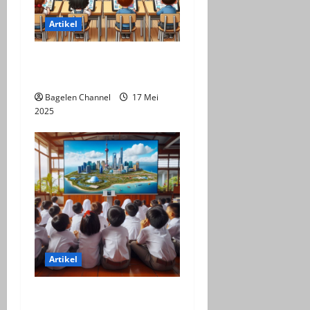
Artikel
Pemanfaatan LKPD dalam
Perkuliahan
Bagelen Channel
17 Mei
2025
Artikel
Efektifitas Virtual Tour