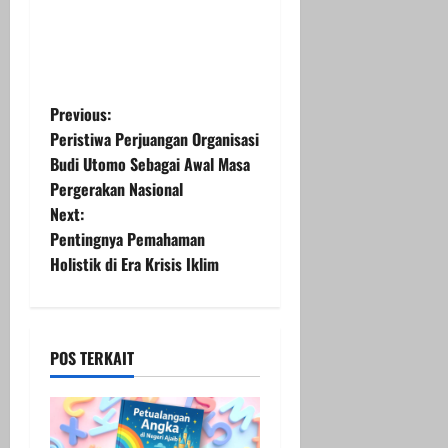
P
Previous:
Peristiwa Perjuangan Organisasi
o
Budi Utomo Sebagai Awal Masa
Pergerakan Nasional
s
Next:
t
Pentingnya Pemahaman
Holistik di Era Krisis Iklim
n
a
POS TERKAIT
v
i