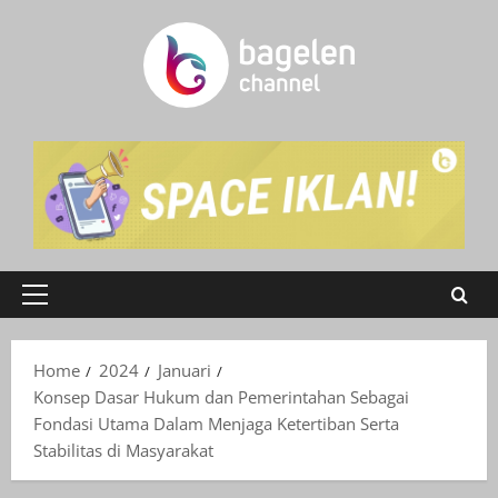
Skip
to
content
Primary
Menu
Home
2024
Januari
Konsep Dasar Hukum dan Pemerintahan Sebagai
Fondasi Utama Dalam Menjaga Ketertiban Serta
Stabilitas di Masyarakat