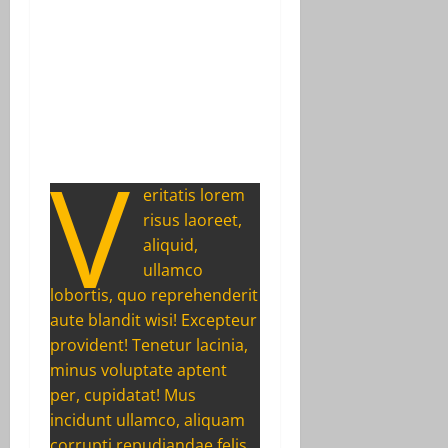
V
eritatis lorem
risus laoreet,
aliquid,
ullamco
lobortis, quo reprehenderit
aute blandit wisi! Excepteur
provident! Tenetur lacinia,
minus voluptate aptent
per, cupidatat! Mus
incidunt ullamco, aliquam
corrupti repudiandae felis,