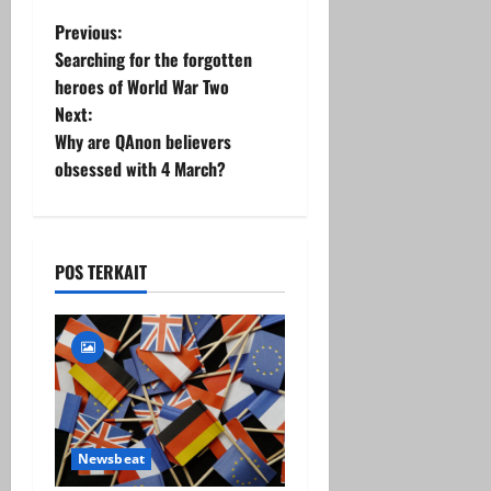
P
Previous:
Searching for the forgotten
o
heroes of World War Two
Next:
s
Why are QAnon believers
t
obsessed with 4 March?
n
a
POS TERKAIT
v
i
g
a
Newsbeat