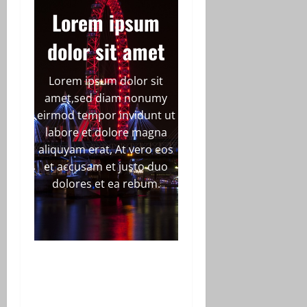
Lorem ipsum
dolor sit amet
Lorem ipsum dolor sit
amet,sed diam nonumy
eirmod tempor invidunt ut
labore et dolore magna
aliquyam erat, At vero eos
et accusam et justo duo
dolores et ea rebum.