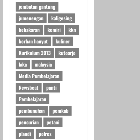
jembatan gantung
jumenengan
kaligesing
kebakaran
kemiri
kkn
korban hanyut
kuliner
Kurikulum 2013
kutoarjo
laka
malaysia
Media Pembelajaran
Newsbeat
panti
Pembelajaran
pembunuhan
pemkab
pencurian
petani
plandi
polres