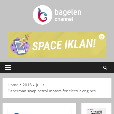
Skip
to
content
Primary
Menu
Home
2018
Juli
Fisherman swap petrol motors for electric engines