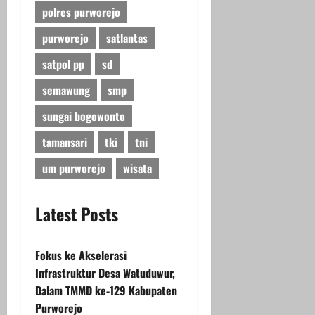
polres purworejo
purworejo
satlantas
satpol pp
sd
semawung
smp
sungai bogowonto
tamansari
tki
tni
um purworejo
wisata
Latest Posts
Fokus ke Akselerasi
Infrastruktur Desa Watuduwur,
Dalam TMMD ke-129 Kabupaten
Purworejo