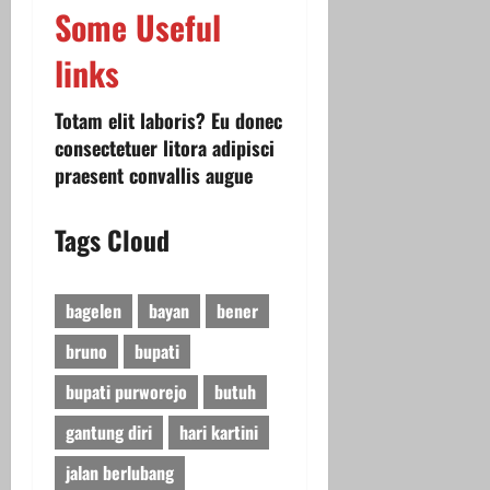
Some Useful
links
Totam elit laboris? Eu donec
consectetuer litora adipisci
praesent convallis augue
Tags Cloud
bagelen
bayan
bener
bruno
bupati
bupati purworejo
butuh
gantung diri
hari kartini
jalan berlubang