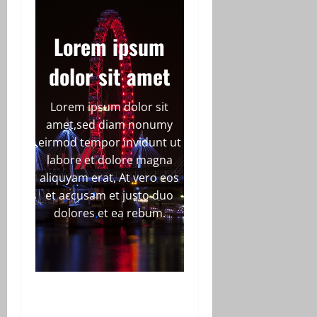
Lorem ipsum
dolor sit amet
Lorem ipsum dolor sit
amet,sed diam nonumy
eirmod tempor invidunt ut
labore et dolore magna
aliquyam erat, At vero eos
et accusam et justo duo
dolores et ea rebum.