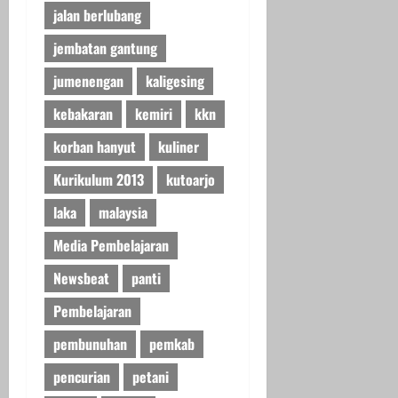
jalan berlubang
jembatan gantung
jumenengan
kaligesing
kebakaran
kemiri
kkn
korban hanyut
kuliner
Kurikulum 2013
kutoarjo
laka
malaysia
Media Pembelajaran
Newsbeat
panti
Pembelajaran
pembunuhan
pemkab
pencurian
petani