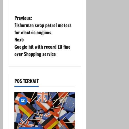
P
Previous:
Fisherman swap petrol motors
o
for electric engines
Next:
s
Google hit with record EU fine
t
over Shopping service
n
a
POS TERKAIT
v
i
g
a