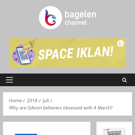
Skip
to
content
Primary
Menu
Home
2018
Juli
Why are QAnon believers obsessed with 4 March?