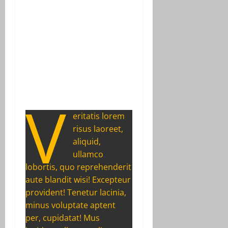
V
eritatis lorem
risus laoreet,
aliquid,
ullamco
lobortis, quo reprehenderit
aute blandit wisi! Excepteur
provident! Tenetur lacinia,
minus voluptate aptent
per, cupidatat! Mus