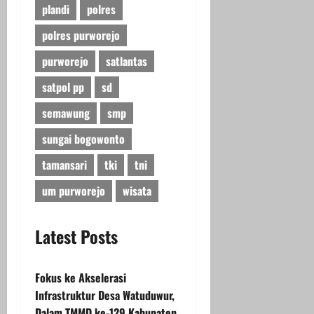
plandi
polres
polres purworejo
purworejo
satlantas
satpol pp
sd
semawung
smp
sungai bogowonto
tamansari
tki
tni
um purworejo
wisata
Latest Posts
Fokus ke Akselerasi
Infrastruktur Desa Watuduwur,
Dalam TMMD ke-129 Kabupaten