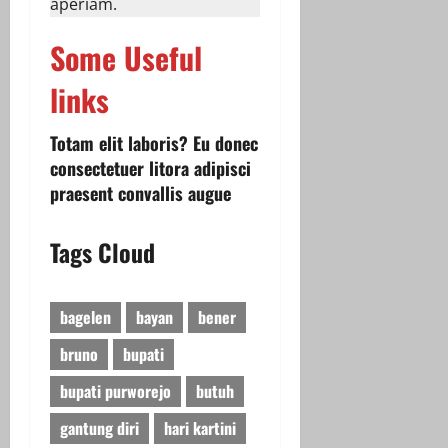
aperiam.
Some Useful
links
Totam elit laboris? Eu donec
consectetuer litora adipisci
praesent convallis augue
Tags Cloud
bagelen
bayan
bener
bruno
bupati
bupati purworejo
butuh
gantung diri
hari kartini