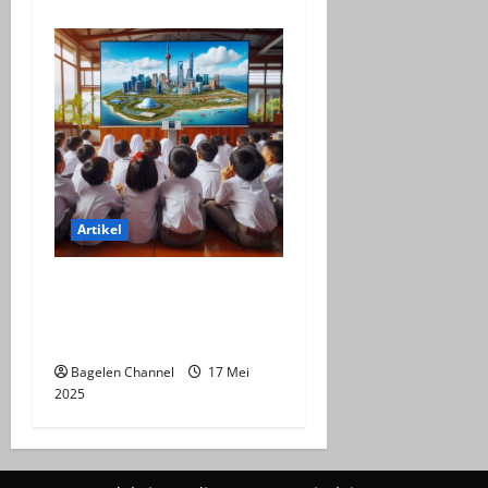
Artikel
Efektifitas Virtual Tour
Indonesia Dalam
Pembelajaran
Bagelen Channel
17 Mei
2025