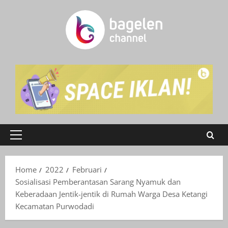
Skip
to
content
Primary
Menu
Home
2022
Februari
Sosialisasi Pemberantasan Sarang Nyamuk dan
Keberadaan Jentik-jentik di Rumah Warga Desa Ketangi
Kecamatan Purwodadi