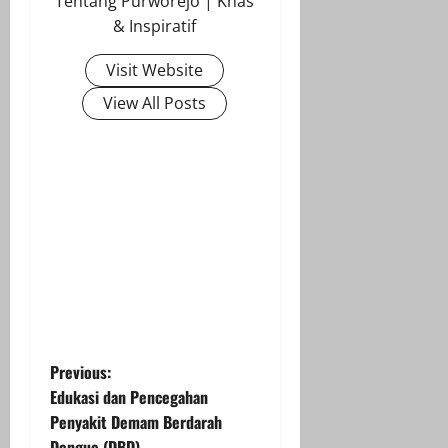
Tentang Purworejo | Khas
& Inspiratif
Visit Website
View All Posts
P
Previous:
Edukasi dan Pencegahan
o
Penyakit Demam Berdarah
Dengue (DBD)