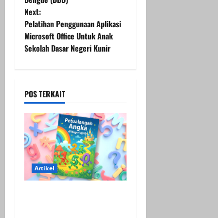
s
Next:
t
Pelatihan Penggunaan Aplikasi
Microsoft Office Untuk Anak
n
Sekolah Dasar Negeri Kunir
a
v
POS TERKAIT
i
g
a
t
Artikel
i
Media Cerita Fantasi
“Petualangan Angka di
o
Negeri Ajaib” Sebagai