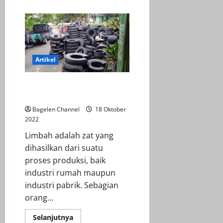
about
Menilik
Lebih
Dekat
Ekosistem
Tambak
Udang
Artikel
Aldi Olah Ban Bekas Jadi Barang
Bernilai Tinggi
Bagelen Channel
18 Oktober
2022
Limbah adalah zat yang
dihasilkan dari suatu
proses produksi, baik
industri rumah maupun
industri pabrik. Sebagian
orang...
Read
Selanjutnya