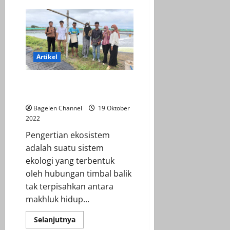
Bayar
Pajak
Pakai
Sampah?
Artikel
Menilik Lebih Dekat Ekosistem
Tambak Udang
Bagelen Channel
19 Oktober
2022
Pengertian ekosistem
adalah suatu sistem
ekologi yang terbentuk
oleh hubungan timbal balik
tak terpisahkan antara
makhluk hidup...
Read
Selanjutnya
more