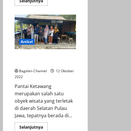
Read
Selanjutnya
more
about
Pemanfaatan
Limbah
Dedak
dan
Gergaji
Kayu
Sebagai
Media
Artikel
Budidaya
Jamur
Tiram
Pembudidayaan Tambak Udang
di Pantai Ketawang
Bagelen Channel
12 Oktober
2022
Pantai Ketawang
merupakan salah satu
obyek wisata yang terletak
di daerah Selatan Pulau
Jawa, tepatnya berada di...
Read
Selanjutnya
more