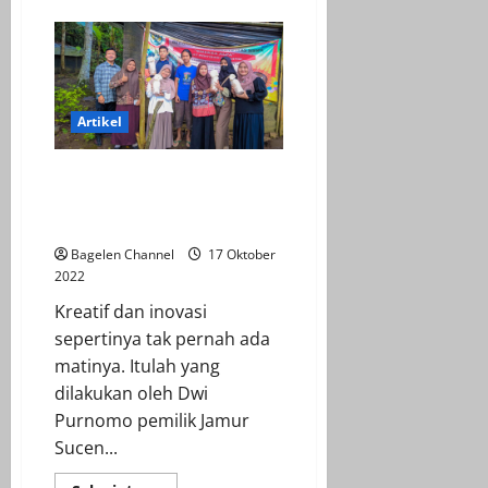
Mengulik
Peristiwa
Bencana
Alam
Banjir
di
Desa
Dlangu
Artikel
Pemanfaatan Limbah Dedak dan
Gergaji Kayu Sebagai Media
Budidaya Jamur Tiram
Bagelen Channel
17 Oktober
2022
Kreatif dan inovasi
sepertinya tak pernah ada
matinya. Itulah yang
dilakukan oleh Dwi
Purnomo pemilik Jamur
Sucen...