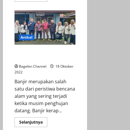
more
about
Aldi
Olah
Ban
Bekas
Jadi
Barang
Bernilai
Tinggi
Artikel
Mengulik Peristiwa Bencana
Alam Banjir di Desa Dlangu
Bagelen Channel
18 Oktober
2022
Banjir merupakan salah
satu dari peristiwa bencana
alam yang sering terjadi
ketika musim penghujan
datang. Banjir kerap...
Read
Selanjutnya
more
about